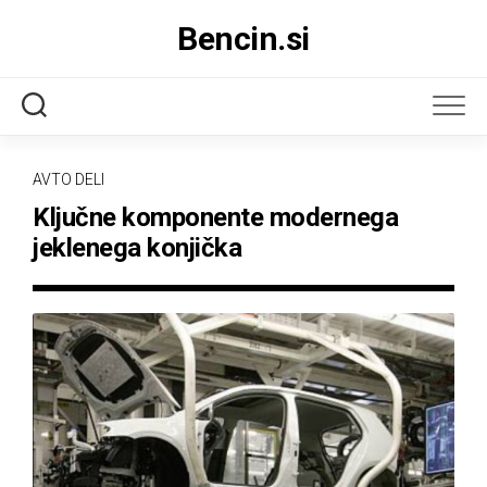
Skip
Bencin.si
to
content
AVTO DELI
Ključne komponente modernega
jeklenega konjička