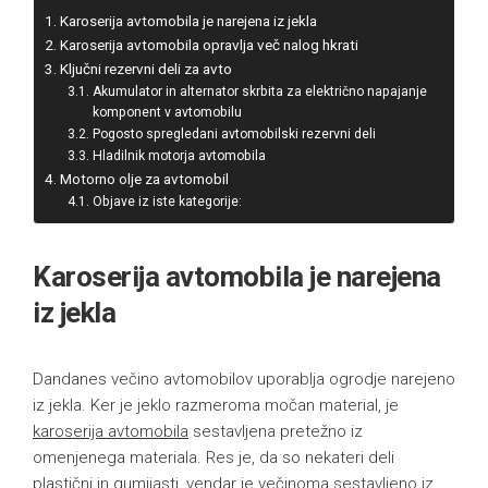
Karoserija avtomobila je narejena iz jekla
Karoserija avtomobila opravlja več nalog hkrati
Ključni rezervni deli za avto
Akumulator in alternator skrbita za električno napajanje
komponent v avtomobilu
Pogosto spregledani avtomobilski rezervni deli
Hladilnik motorja avtomobila
Motorno olje za avtomobil
Objave iz iste kategorije:
Karoserija avtomobila je narejena
iz jekla
Dandanes večino avtomobilov uporablja ogrodje narejeno
iz jekla. Ker je jeklo razmeroma močan material, je
karoserija avtomobila
sestavljena pretežno iz
omenjenega materiala. Res je, da so nekateri deli
plastični in gumijasti, vendar je večinoma sestavljeno iz