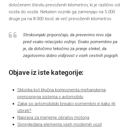
določenem številu prevoženih kilometrov, ki je različno od
vozila do vozila. Nekateri vozniki ga zamenjajo na 5.000
druge pa na 8.000 tisoč ali več prevoženih kilometrov.
Strokovnjaki priporočajo, da preverimo nivo olja
pred vsako relacijsko vožnjo. Enako pomembno pa
je, da dotočimo tekočino za pranje stekel, da
zagotovimo dobro vidljivost v vseh cestnih pogojih.
Objave iz iste kategorije:
Sklopka kot ključna komponenta mehanskega
prenosnega sistema v avtomobilu
Zakaj so avtomobilski brisalci pomembni in kako jih
izbrati?
Naprava za merjenje obratov motorja
Spregledana elementa vseh modernih vozil