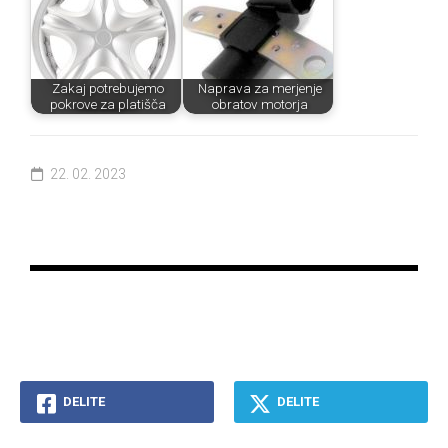
Zakaj potrebujemo
Naprava za merjenje
pokrove za platišča
obratov motorja
22. 02. 2023
DELITE
DELITE