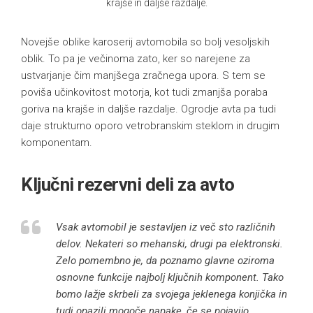
krajše in daljše razdalje.
Novejše oblike karoserij avtomobila so bolj vesoljskih
oblik. To pa je večinoma zato, ker so narejene za
ustvarjanje čim manjšega zračnega upora. S tem se
poviša učinkovitost motorja, kot tudi zmanjša poraba
goriva na krajše in daljše razdalje. Ogrodje avta pa tudi
daje strukturno oporo vetrobranskim steklom in drugim
komponentam.
Ključni rezervni deli za avto
Vsak avtomobil je sestavljen iz več sto različnih
delov. Nekateri so mehanski, drugi pa elektronski.
Zelo pomembno je, da poznamo glavne oziroma
osnovne funkcije najbolj ključnih komponent. Tako
bomo lažje skrbeli za svojega jeklenega konjička in
tudi opazili mogoče napake, če se pojavijo.