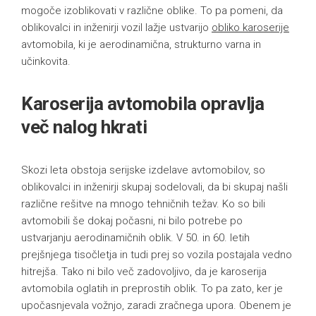
mogoče izoblikovati v različne oblike. To pa pomeni, da
oblikovalci in inženirji vozil lažje ustvarijo
obliko karoserije
avtomobila, ki je aerodinamična, strukturno varna in
učinkovita.
Karoserija avtomobila opravlja
več nalog hkrati
Skozi leta obstoja serijske izdelave avtomobilov, so
oblikovalci in inženirji skupaj sodelovali, da bi skupaj našli
različne rešitve na mnogo tehničnih težav. Ko so bili
avtomobili še dokaj počasni, ni bilo potrebe po
ustvarjanju aerodinamičnih oblik. V 50. in 60. letih
prejšnjega tisočletja in tudi prej so vozila postajala vedno
hitrejša. Tako ni bilo več zadovoljivo, da je karoserija
avtomobila oglatih in preprostih oblik. To pa zato, ker je
upočasnjevala vožnjo, zaradi zračnega upora. Obenem je