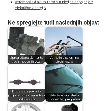
Avtomobilski akumulator v funkcijah napajanja z
električno energijo
Ne spreglejte tudi naslednjih objav:
Spregledana elementa
Varno in s stilom na
vseh modernih vozil
strehi vozila
Polosovina prenaša
pogonsko moč na kolesa
Vetrobranska stekla
avtomobila
morajo biti pregledna