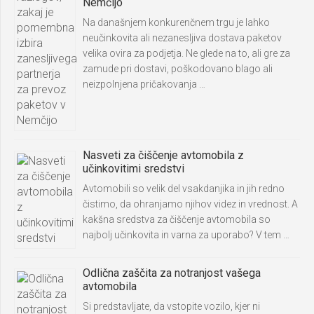
Nemčijo
Na današnjem konkurenčnem trgu je lahko
neučinkovita ali nezanesljiva dostava paketov
velika ovira za podjetja. Ne glede na to, ali gre za
zamude pri dostavi, poškodovano blago ali
neizpolnjena pričakovanja …
Nasveti za čiščenje avtomobila z
učinkovitimi sredstvi
Avtomobili so velik del vsakdanjika in jih redno
čistimo, da ohranjamo njihov videz in vrednost. A
kakšna sredstva za čiščenje avtomobila so
najbolj učinkovita in varna za uporabo? V tem …
Odlična zaščita za notranjost vašega
avtomobila
Si predstavljate, da vstopite vozilo, kjer ni