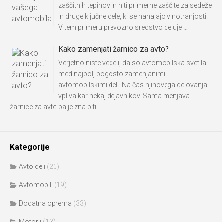
zaščitnih tepihov in niti primerne zaščite za sedeže
in druge ključne dele, ki se nahajajo v notranjosti.
V tem primeru prevozno sredstvo deluje …
Kako zamenjati žarnico za avto?
Verjetno niste vedeli, da so avtomobilska svetila
med najbolj pogosto zamenjanimi
avtomobilskimi deli. Na čas njihovega delovanja
vpliva kar nekaj dejavnikov. Sama menjava
žarnice za avto pa je zna biti …
Kategorije
Avto deli
(23)
Avtomobili
(19)
Dodatna oprema
(33)
Motorji
(13)