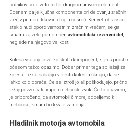
potnikov pred vetrom ter drugimi naravnimi elementi.
Obenem pa je ključna komponenta pri delovanju zračnih
vreč v primeru trkov in drugih nesreč. Ker vetrobransko
steklo nudi oporo varnostnim zračnim vrečam, se ga
smatra za zelo pomemben
avtomobilski rezervni del
,
neglede na njegovo velikost.
Kolesa vsebujejo veliko skritih komponent, ki jih s prostim
očesom težko opazimo. Dober primer tega so ležaji za
kolesa. Te se nahajajo v pestu koles in skrbijo, da se
lahko kolo obrača. Če se iztrošijo ali poškodujejo, prično
ležaji povzročati hrupen mehanski zvok. Če to opazimo,
je priporočeno, da avtomobil čimprej odpeljemo k
mehaniku, ki nam bo ležaje zamenjal.
Hladilnik motorja avtomobila