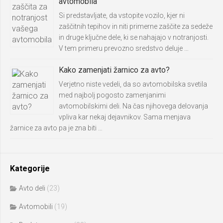
avtomobila
Si predstavljate, da vstopite vozilo, kjer ni
zaščitnih tepihov in niti primerne zaščite za sedeže
in druge ključne dele, ki se nahajajo v notranjosti.
V tem primeru prevozno sredstvo deluje …
Kako zamenjati žarnico za avto?
Verjetno niste vedeli, da so avtomobilska svetila
med najbolj pogosto zamenjanimi
avtomobilskimi deli. Na čas njihovega delovanja
vpliva kar nekaj dejavnikov. Sama menjava
žarnice za avto pa je zna biti …
Kategorije
Avto deli
(23)
Avtomobili
(19)