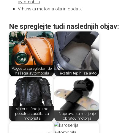
avtomobila
Vrhunska motorna olja in dodatki
Ne spreglejte tudi naslednjih objav:
Pogosto spregledan del
našega avtomobila
Tekstilni tepihi za avto
Motoristična jakna
popolna zaščita za
Naprava za merjenje
motorista
obratov motorja