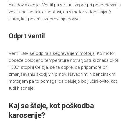
oksidov v okolje. Ventil pa se tudi zapre pri pospeševanju
vozila, saj se tako zagotovi, da v motor vstopi največ
kisika, kar poveča izgorevanje goriva.
Odprt ventil
Ventil EGR
se odpira s segrevanjem motorja
. Ko motor
doseže določeno temperature notranjosti, ki znaša okoli
1500° stopinj Celzija, se ta odpre, da pripomore pri
zmanjševanju škodljivih plinov. Navadnim in bencinskim
motorjem pa to pomaga, da delujejo bolj učinkovito, kot
tudi hladneje.
Kaj se šteje, kot poškodba
karoserije?