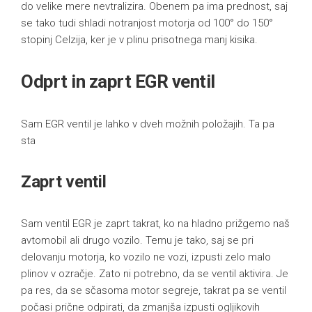
do velike mere nevtralizira. Obenem pa ima prednost, saj
se tako tudi shladi notranjost motorja od 100° do 150°
stopinj Celzija, ker je v plinu prisotnega manj kisika.
Odprt in zaprt EGR ventil
Sam EGR ventil je lahko v dveh možnih položajih. Ta pa
sta
Zaprt ventil
Sam ventil EGR je zaprt takrat, ko na hladno prižgemo naš
avtomobil ali drugo vozilo. Temu je tako, saj se pri
delovanju motorja, ko vozilo ne vozi, izpusti zelo malo
plinov v ozračje. Zato ni potrebno, da se ventil aktivira. Je
pa res, da se sčasoma motor segreje, takrat pa se ventil
počasi prične odpirati, da zmanjša izpusti ogljikovih