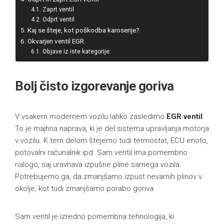
Zaprt ventil
Odprt ventil
Kaj se šteje, kot poškodba karoserije?
Okvarjen ventil EGR
Objave iz iste kategorije:
Bolj čisto izgorevanje goriva
V vsakem modernem vozilu lahko zasledimo
EGR ventil
.
To je majhna naprava, ki je del sistema upravljanja motorja
v vozilu. K tem delom štejemo tudi termostat, ECU enoto,
potovalni računalnik ipd. Sam ventil ima pomembno
nalogo, saj uravnava izpušne pline samega vozila.
Potrebujemo ga, da zmanjšamo izpust nevarnih plinov v
okolje, kot tudi zmanjšamo porabo goriva.
Sam ventil je izredno pomembna tehnologija, ki