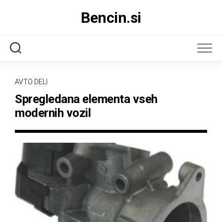
Skip
Bencin.si
to
content
AVTO DELI
Spregledana elementa vseh
modernih vozil