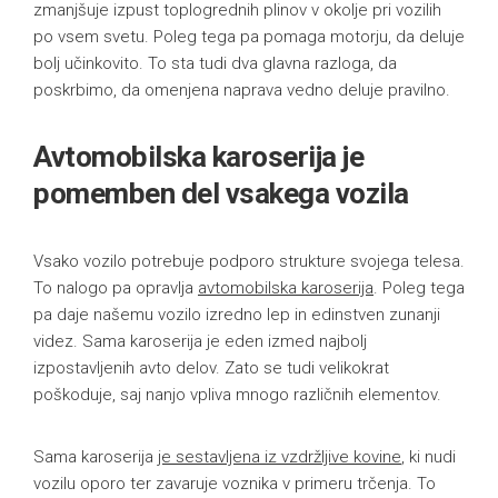
zmanjšuje izpust toplogrednih plinov v okolje pri vozilih
po vsem svetu. Poleg tega pa pomaga motorju, da deluje
bolj učinkovito. To sta tudi dva glavna razloga, da
poskrbimo, da omenjena naprava vedno deluje pravilno.
Avtomobilska karoserija je
pomemben del vsakega vozila
Vsako vozilo potrebuje podporo strukture svojega telesa.
To nalogo pa opravlja
avtomobilska karoserija
. Poleg tega
pa daje našemu vozilo izredno lep in edinstven zunanji
videz. Sama karoserija je eden izmed najbolj
izpostavljenih avto delov. Zato se tudi velikokrat
poškoduje, saj nanjo vpliva mnogo različnih elementov.
Sama karoserija
je sestavljena iz vzdržljive kovine
, ki nudi
vozilu oporo ter zavaruje voznika v primeru trčenja. To