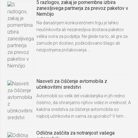
5 razlogov, zakaj je pomembna izbira
zanesljivega partnerja za prevoz paketov v
Nemčijo
Na današnjem konkurenčnem trgu je lahko
neučinkovita ali nezanesljiva dostava paketov
velika ovira za podjetja. Ne glede na to, ali gre za
zamude pri dostavi, poškodovano blago ali
neizpolnjena pričakovanja …
Nasveti za čiščenje avtomobila z
učinkovitimi sredstvi
Avtomobili so velik del vsakdanjika in jih redno
čistimo, da ohranjamo njihov videz in vrednost. A
kakšna sredstva za čiščenje avtomobila so
najbolj učinkovita in varna za uporabo? V tem …
Odlična zaščita za notranjost vašega