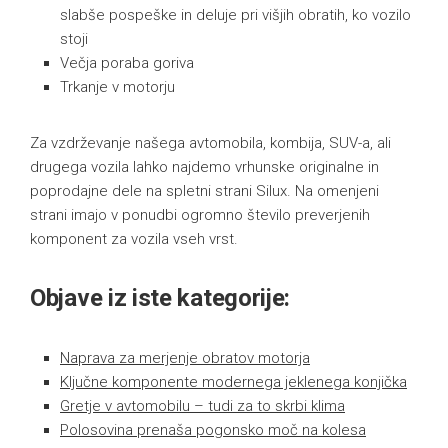
slabše pospeške in deluje pri višjih obratih, ko vozilo
stoji
Večja poraba goriva
Trkanje v motorju
Za vzdrževanje našega avtomobila, kombija, SUV-a, ali
drugega vozila lahko najdemo vrhunske originalne in
poprodajne dele na spletni strani Silux. Na omenjeni
strani imajo v ponudbi ogromno število preverjenih
komponent za vozila vseh vrst.
Objave iz iste kategorije:
Naprava za merjenje obratov motorja
Ključne komponente modernega jeklenega konjička
Gretje v avtomobilu – tudi za to skrbi klima
Polosovina prenaša pogonsko moč na kolesa