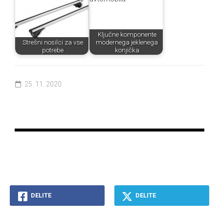
Ključne komponente
Strešni nosilci za vse
modernega jeklenega
potrebe
konjička
25. 11. 2020
DELITE
DELITE