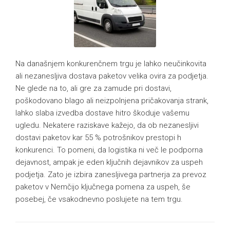
Na današnjem konkurenčnem trgu je lahko neučinkovita
ali nezanesljiva dostava paketov velika ovira za podjetja.
Ne glede na to, ali gre za zamude pri dostavi,
poškodovano blago ali neizpolnjena pričakovanja strank,
lahko slaba izvedba dostave hitro škoduje vašemu
ugledu. Nekatere raziskave kažejo, da ob nezanesljivi
dostavi paketov kar 55 % potrošnikov prestopi h
konkurenci. To pomeni, da logistika ni več le podporna
dejavnost, ampak je eden ključnih dejavnikov za uspeh
podjetja. Zato je izbira zanesljivega partnerja za prevoz
paketov v Nemčijo ključnega pomena za uspeh, še
posebej, če vsakodnevno poslujete na tem trgu.