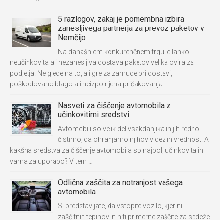
5 razlogov, zakaj je pomembna izbira
zanesljivega partnerja za prevoz paketov v
Nemčijo
Na današnjem konkurenčnem trgu je lahko
neučinkovita ali nezanesljiva dostava paketov velika ovira za
podjetja. Ne glede na to, ali gre za zamude pri dostavi,
poškodovano blago ali neizpolnjena pričakovanja …
Nasveti za čiščenje avtomobila z
učinkovitimi sredstvi
Avtomobili so velik del vsakdanjika in jih redno
čistimo, da ohranjamo njihov videz in vrednost. A
kakšna sredstva za čiščenje avtomobila so najbolj učinkovita in
varna za uporabo? V tem …
Odlična zaščita za notranjost vašega
avtomobila
Si predstavljate, da vstopite vozilo, kjer ni
zaščitnih tepihov in niti primerne zaščite za sedeže