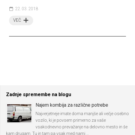
22. 03. 2018
VEČ
Zadnje spremembe na blogu
Najem kombija za različne potrebe
Najverjetneje imate doma manjše ali večje osebno
vozilo, ki je povsem primerno za vaše
vsakodnevno prevažanje na delovno mesto in še
kam drugam. Tu in tam pa vsak med nami …