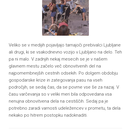
Veliko se v medijih pojavljajo tarnajoči prebivalci Ljubljane
ali drugi, ki se vsakodnevno vozijo v Ljubljano na delo. Teh
pa ni malo. V zadnjih nekaj mesecih se je v našem
glavnem mestu začelo več obnovitvenih del na
najpomembnejših cestnih odsekih. Po dolgem obdobju
gospodarske krize in zategovanja pasu na vseh
področjih, se sedaj čas, da se povrne vse še za nazaj. V
času varčevanja so v veliki meri bila odpovedana vsa
nenujna obnovitvena dela na cestiščih. Sedaj pa je
potrebno zaradi varnosti udeležencev v prometu, ta dela
nekako po hitrem postopku nadoknaditi.