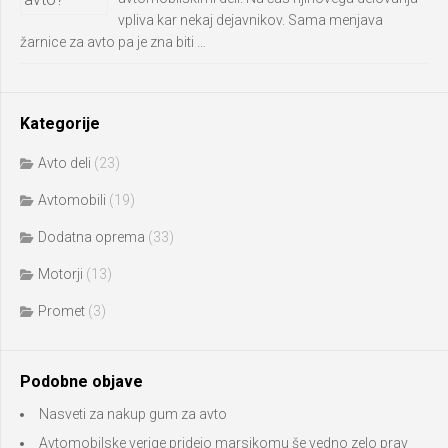
vpliva kar nekaj dejavnikov. Sama menjava
žarnice za avto pa je zna biti …
Kategorije
Avto deli
(23)
Avtomobili
(19)
Dodatna oprema
(33)
Motorji
(13)
Promet
(3)
Podobne objave
Nasveti za nakup gum za avto
Avtomobilske verige pridejo marsikomu še vedno zelo prav