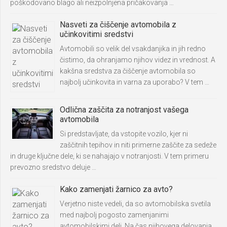
poškodovano blago ali neizpolnjena pričakovanja …
Nasveti za čiščenje avtomobila z
učinkovitimi sredstvi
Avtomobili so velik del vsakdanjika in jih redno
čistimo, da ohranjamo njihov videz in vrednost. A
kakšna sredstva za čiščenje avtomobila so
najbolj učinkovita in varna za uporabo? V tem …
Odlična zaščita za notranjost vašega
avtomobila
Si predstavljate, da vstopite vozilo, kjer ni
zaščitnih tepihov in niti primerne zaščite za sedeže
in druge ključne dele, ki se nahajajo v notranjosti. V tem primeru
prevozno sredstvo deluje …
Kako zamenjati žarnico za avto?
Verjetno niste vedeli, da so avtomobilska svetila
med najbolj pogosto zamenjanimi
avtomobilskimi deli. Na čas njihovega delovanja