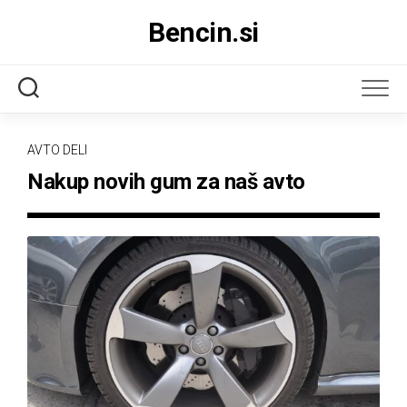
Skip
Bencin.si
to
content
AVTO DELI
Nakup novih gum za naš avto