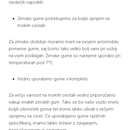
sledečih napotkih:
Zimske gume potrebujemo za boljši oprijem na
mokrih cestah
Za zimsko obdobje moramo imeti na svojem avtomobilu
primerne gume, saj bomo tako veliko bolj varni pri vožnji
na vseh podlagah. Zimske gume so narejene uporabo pri
temperaturah pod 7°C.
Vedno uporabimo gume v kompletu
Za večjo varnost na mokrih cestah vedno priporočamo
nakup enakih zimskih gum. Tako se bo naše vozilo imelo
boljši izkoristek goriva ter bomo lahko uživali v večjem
oprijemu na cesti. Če uporabljamo gume različnih
specifikacij, imamo lahko težave z zavijanjem,
pospeševanjem in zaviranjem.