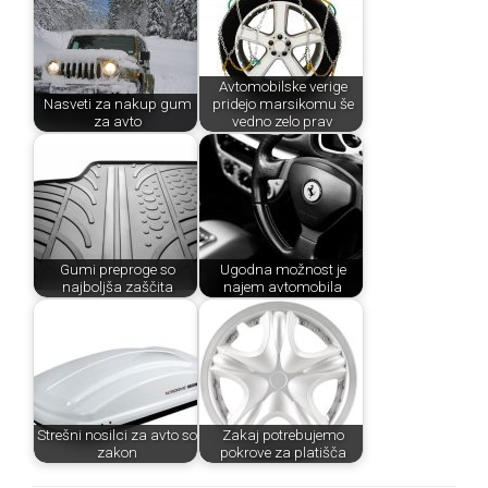
Avtomobilske verige
Nasveti za nakup gum
pridejo marsikomu še
za avto
vedno zelo prav
Gumi preproge so
Ugodna možnost je
najboljša zaščita
najem avtomobila
Strešni nosilci za avto so
Zakaj potrebujemo
zakon
pokrove za platišča