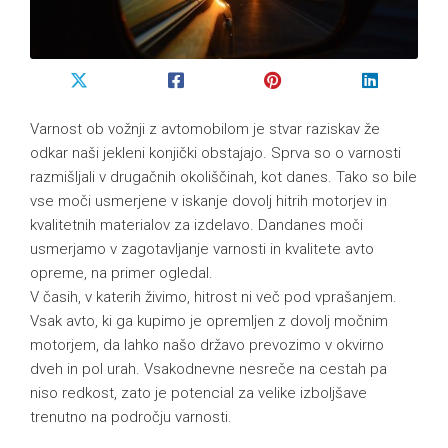
Varnost ob vožnji z avtomobilom je stvar raziskav že
odkar naši jekleni konjički obstajajo. Sprva so o varnosti
razmišljali v drugačnih okoliščinah, kot danes. Tako so bile
vse moči usmerjene v iskanje dovolj hitrih motorjev in
kvalitetnih materialov za izdelavo. Dandanes moči
usmerjamo v zagotavljanje varnosti in kvalitete avto
opreme, na primer ogledal.
V časih, v katerih živimo, hitrost ni več pod vprašanjem.
Vsak avto, ki ga kupimo je opremljen z dovolj močnim
motorjem, da lahko našo državo prevozimo v okvirno
dveh in pol urah. Vsakodnevne nesreče na cestah pa
niso redkost, zato je potencial za velike izboljšave
trenutno na področju varnosti.