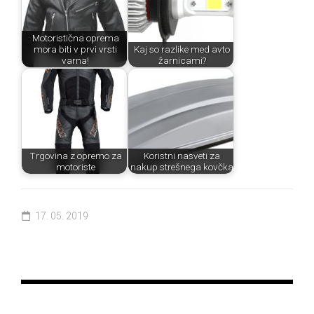
Motoristična oprema
mora biti v prvi vrsti
Kaj so razlike med avto
varna!
žarnicami?
Trgovina z opremo za
Koristni nasveti za
motoriste
nakup strešnega kovčka
17. 05. 2019