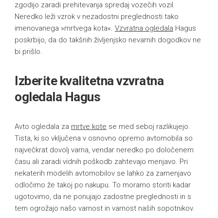
zgodijo zaradi prehitevanja spredaj vozečih vozil.
Neredko leži vzrok v nezadostni preglednosti tako
imenovanega »mrtvega kota«.
Vzvratna ogledala
Hagus
poskrbijo, da do takšnih življenjsko nevarnih dogodkov ne
bi prišlo.
Izberite kvalitetna vzvratna
ogledala Hagus
Avto ogledala za
mrtve kote
se med seboj razlikujejo.
Tista, ki so vključena v osnovno opremo avtomobila so
največkrat dovolj varna, vendar neredko po določenem
času ali zaradi vidnih poškodb zahtevajo menjavo. Pri
nekaterih modelih avtomobilov se lahko za zamenjavo
odločimo že takoj po nakupu. To moramo storiti kadar
ugotovimo, da ne ponujajo zadostne preglednosti in s
tem ogrožajo našo varnost in varnost naših sopotnikov.