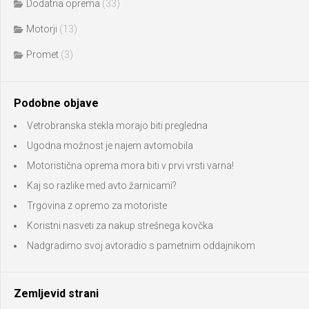
Dodatna oprema
(33)
Motorji
(13)
Promet
(3)
Podobne objave
Vetrobranska stekla morajo biti pregledna
Ugodna možnost je najem avtomobila
Motoristična oprema mora biti v prvi vrsti varna!
Kaj so razlike med avto žarnicami?
Trgovina z opremo za motoriste
Koristni nasveti za nakup strešnega kovčka
Nadgradimo svoj avtoradio s pametnim oddajnikom
Zemljevid strani