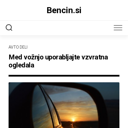
Skip
Bencin.si
to
content
AVTO DELI
Med vožnjo uporabljajte vzvratna
ogledala