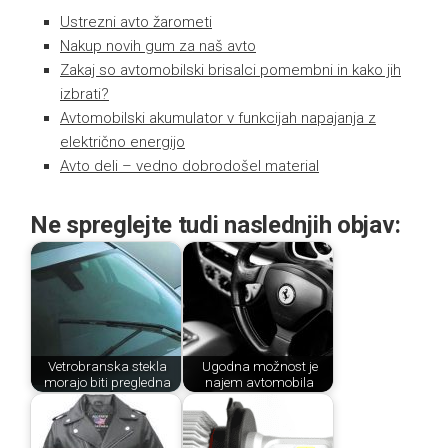
Ustrezni avto žarometi
Nakup novih gum za naš avto
Zakaj so avtomobilski brisalci pomembni in kako jih
izbrati?
Avtomobilski akumulator v funkcijah napajanja z
električno energijo
Avto deli – vedno dobrodošel material
Ne spreglejte tudi naslednjih objav:
Vetrobranska stekla
Ugodna možnost je
morajo biti pregledna
najem avtomobila