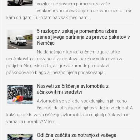
vozilo, ki je povsem primerno za vaše
vsakodnevno prevažanje na delovno mesto in še
kam drugam. Tu in tam pa vsak med nami …
5 razlogov, zakaj je pomembna izbira
zanesljivega partnerja za prevoz paketov v
Nemčijo
Na današnjem konkurenčnem trgu je lahko
neučinkovita ali nezanesljiva dostava paketov velika ovira za
podjetja. Ne glede na to, ali gre za zamude pri dostavi,
poškodovano blago ali neizpolnjena pričakovanja …
Nasveti za čiščenje avtomobila z
učinkovitimi sredstvi
Avtomobili so velik del vsakdanjika in jih redno
čistimo, da ohranjamo njihov videz in vrednost. A
kakšna sredstva za čiščenje avtomobila so najbolj učinkovita in
varna za uporabo? V tem …
Odlična zaščita za notranjost vašega