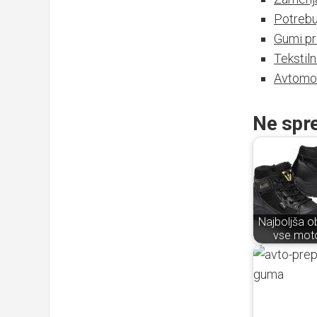
Potrebu
Gumi pr
Tekstiln
Avtomob
Ne spre
Najboljša o
vse moto