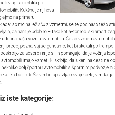
ti v spiralni obliki pri
tomobilih. Kakšna je njihova
glejmo na primeru
Kadar spimo na ležišču z vzmetmi, se te pod našo težo sti
vljajo, da nam je udobno – tako kot avtomobilski amortizerj
 je udobna naša vožnja avtomobila. Če so vzmeti avtomobila
žnji precej pozna, saj se guncamo, kot bi skakali po trampol
 poskrbijo za absorbiranje sil in pomagajo, da je vožnja lepo
i avtomobili imajo vzmeti, ki skrbijo, da lukenj na cesti ne 
ri nekoliko bolj športnih avtomobilih s športnim podvozjem 
nekoliko bolj trdi. Še vedno opravljajo svoje delo, vendar je
.
iz iste kategorije:
jte avto žarnice!