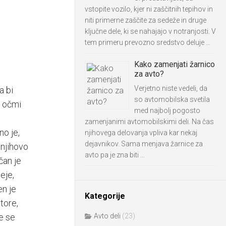
vstopite vozilo, kjer ni zaščitnih tepihov in
niti primerne zaščite za sedeže in druge
ključne dele, ki se nahajajo v notranjosti. V
tem primeru prevozno sredstvo deluje …
Kako zamenjati žarnico
za avto?
Verjetno niste vedeli, da
a bi
so avtomobilska svetila
z očmi
med najbolj pogosto
zamenjanimi avtomobilskimi deli. Na čas
no je,
njihovega delovanja vpliva kar nekaj
dejavnikov. Sama menjava žarnice za
 njihovo
avto pa je zna biti …
čan je
eje,
en je
Kategorije
tore,
e se
Avto deli
(23)