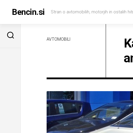
Skip
to
Bencin.si
Stran o avtomobilih, motorjih in ostalih hitr
content
K
AVTOMOBILI
a