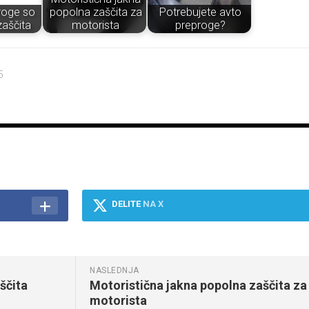
roge so
popolna zaščita za
Potrebujete avto
zaščita
motorista
preproge?
5
DELITE
NA X
NASLEDNJA
ščita
Motoristična jakna popolna zaščita za
motorista