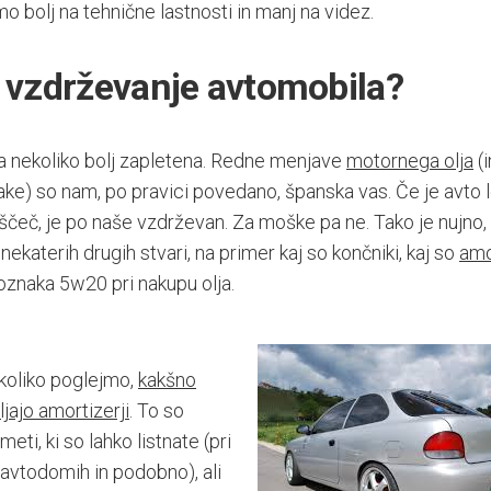
 bolj na tehnične lastnosti in manj na videz.
a vzdrževanje avtomobila?
a nekoliko bolj zapletena. Redne menjave
motornega olja
(i
ake) so nam, po pravici povedano, španska vas. Če je avto 
eščeč, je po naše vzdrževan. Za moške pa ne. Tako je nujno,
ekaterih drugih stvari, na primer kaj so končniki, kaj so
amo
oznaka 5w20 pri nakupu olja.
koliko poglejmo,
kakšno
jajo amortizerji
. To so
eti, ki so lahko listnate (pri
 avtodomih in podobno), ali