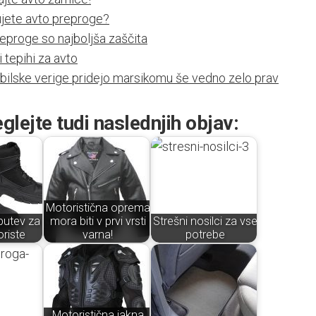
jete avto preproge?
eproge so najboljša zaščita
i tepihi za avto
ilske verige pridejo marsikomu še vedno zelo prav
glejte tudi naslednjih objav:
Motoristična oprema
butev za
mora biti v prvi vrsti
Strešni nosilci za vse
riste
varna!
potrebe
Motoristična jakna