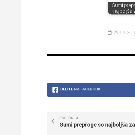
Gumi prep
najboljša 
29. 04. 201
DELITE
NA FACEBOOK
PREJŠNJA
Gumi preproge so najboljša za