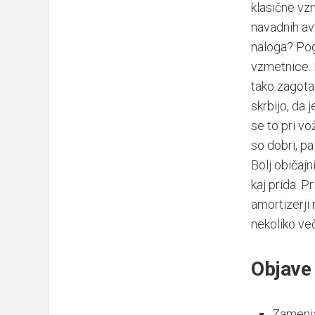
klasične vzme
navadnih av
naloga? Po
vzmetnice. 
tako zagota
skrbijo, da
se to pri vo
so dobri, pa
Bolj običajn
kaj prida. P
amortizerji 
nekoliko več
Objave 
Zamenja