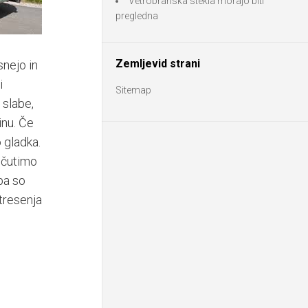
Vetrobranska stekla morajo biti
pregledna
Zemljevid strani
snejo in
i
Sitemap
 slabe,
inu. Če
 gladka.
občutimo
pa so
 tresenja