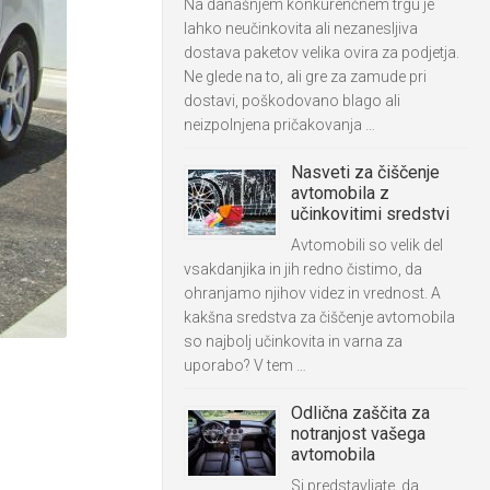
Na današnjem konkurenčnem trgu je
lahko neučinkovita ali nezanesljiva
dostava paketov velika ovira za podjetja.
Ne glede na to, ali gre za zamude pri
dostavi, poškodovano blago ali
neizpolnjena pričakovanja …
Nasveti za čiščenje
avtomobila z
učinkovitimi sredstvi
Avtomobili so velik del
vsakdanjika in jih redno čistimo, da
ohranjamo njihov videz in vrednost. A
kakšna sredstva za čiščenje avtomobila
so najbolj učinkovita in varna za
uporabo? V tem …
Odlična zaščita za
notranjost vašega
avtomobila
Si predstavljate, da