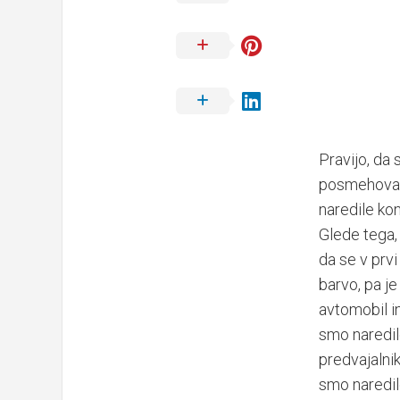
Pravijo, da
posmehovanj
naredile ko
Glede tega,
da se v prv
barvo, pa j
avtomobil in
smo naredil
predvajalnik
smo naredil