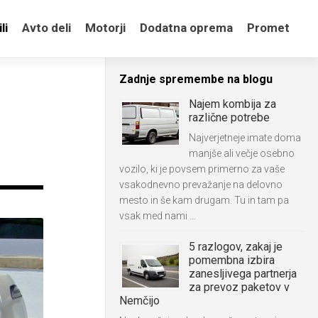
li
Avto deli
Motorji
Dodatna oprema
Promet
Zadnje spremembe na blogu
Najem kombija za
različne potrebe
Najverjetneje imate doma
manjše ali večje osebno
vozilo, ki je povsem primerno za vaše
vsakodnevno prevažanje na delovno
mesto in še kam drugam. Tu in tam pa
vsak med nami …
5 razlogov, zakaj je
pomembna izbira
zanesljivega partnerja
za prevoz paketov v
Nemčijo