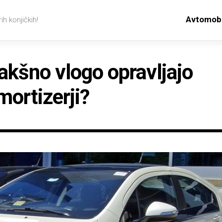
Avtomobi
ih konjičkih!
akšno vlogo opravljajo
mortizerji?