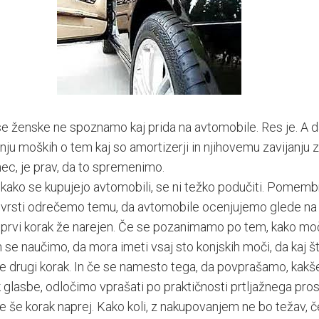
 se ženske ne spoznamo kaj prida na avtomobile. Res je. A d
u moških o tem kaj so amortizerji in njihovemu zavijanju 
nec, je prav, da to spremenimo.
 kako se kupujejo avtomobili, se ni težko podučiti. Pomemb
i vrsti odrečemo temu, da avtomobile ocenjujemo glede na
e prvi korak že narejen. Če se pozanimamo po tem, kako mo
 se naučimo, da mora imeti vsaj sto konjskih moči, da kaj št
e drugi korak. In če se namesto tega, da povprašamo, kakš
 glasbe, odločimo vprašati po praktičnosti prtljažnega pros
e še korak naprej. Kako koli, z nakupovanjem ne bo težav, č