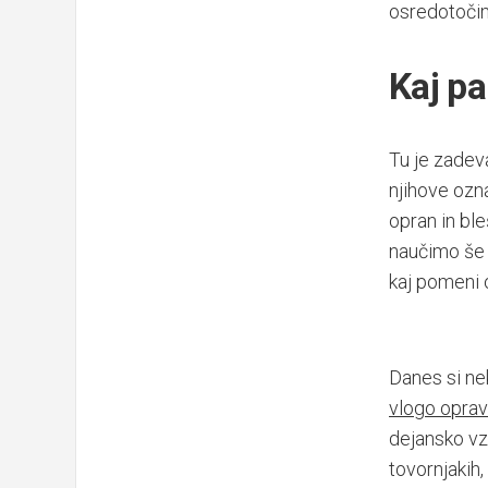
osredotočimo
Kaj p
Tu je zadev
njihove ozn
opran in bl
naučimo še n
kaj pomeni 
Danes si ne
vlogo opravl
dejansko vzm
tovornjakih,