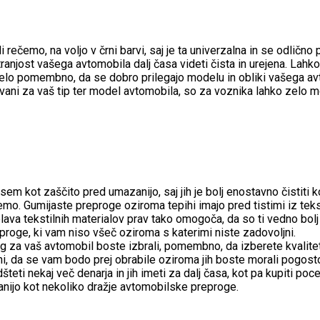
di rečemo, na voljo v črni barvi, saj je ta univerzalna in se odličn
anjost vašega avtomobila dalj časa videti čista in urejena. Lahko
elo pomembno, da se dobro prilegajo modelu in obliki vašega avt
vani za vaš tip ter model avtomobila, so za voznika lahko zelo 
 kot zaščito pred umazanijo, saj jih je bolj enostavno čistiti 
o. Gumijaste preproge oziroma tepihi imajo pred tistimi iz teks
 tekstilnih materialov prav tako omogoča, da so ti vedno bolj t
reproge, ki vam niso všeč oziroma s katerimi niste zadovoljni.
rog za vaš avtomobil boste izbrali, pomembno, da izberete kvali
i, da se vam bodo prej obrabile oziroma jih boste morali pogosto
teti nekaj več denarja in jih imeti za dalj časa, kot pa kupiti p
anijo kot nekoliko dražje avtomobilske preproge.