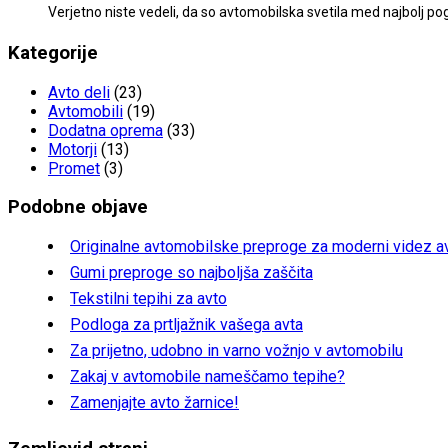
Verjetno niste vedeli, da so avtomobilska svetila med najbolj p
Kategorije
Avto deli
(23)
Avtomobili
(19)
Dodatna oprema
(33)
Motorji
(13)
Promet
(3)
Podobne objave
Originalne avtomobilske preproge za moderni videz a
Gumi preproge so najboljša zaščita
Tekstilni tepihi za avto
Podloga za prtljažnik vašega avta
Za prijetno, udobno in varno vožnjo v avtomobilu
Zakaj v avtomobile nameščamo tepihe?
Zamenjajte avto žarnice!