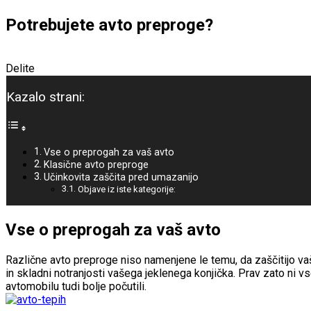
Potrebujete avto preproge?
Delite
Kazalo strani:
Vse o preprogah za vaš avto
Klasične avto preproge
Učinkovita zaščita pred umazanijo
Objave iz iste kategorije:
Vse o preprogah za vaš avto
Različne avto preproge niso namenjene le temu, da zaščitijo vaš
in skladni notranjosti vašega jeklenega konjička. Prav zato ni v
avtomobilu tudi bolje počutili.