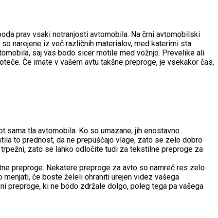
o poda prav vsaki notranjosti avtomobila. Na črni avtomobilski
 so narejene iz več različnih materialov, med katerimi sta
omobila, saj vas bodo sicer motile med vožnjo. Prevelike ali
moteče. Če imate v vašem avtu takšne preproge, je vsekakor čas,
kot sama tla avtomobila. Ko so umazane, jih enostavno
tila to prednost, da ne prepuščajo vlage, zato se zelo dobro
rpežni, zato se lahko odločite tudi za tekstilne preproge za
tetne preproge. Nekatere preproge za avto so namreč res zelo
 menjati, če boste želeli ohraniti urejen videz vašega
oceni preproge, ki ne bodo zdržale dolgo, poleg tega pa vašega