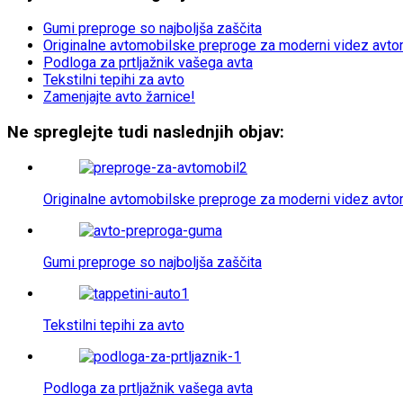
Gumi preproge so najboljša zaščita
Originalne avtomobilske preproge za moderni videz avto
Podloga za prtljažnik vašega avta
Tekstilni tepihi za avto
Zamenjajte avto žarnice!
Ne spreglejte tudi naslednjih objav:
Originalne avtomobilske preproge za moderni videz avto
Gumi preproge so najboljša zaščita
Tekstilni tepihi za avto
Podloga za prtljažnik vašega avta