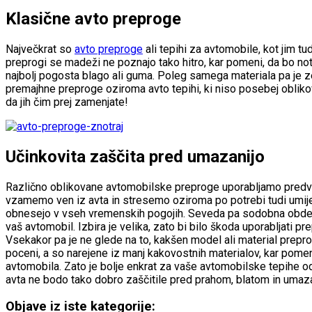
Klasične avto preproge
Največkrat so
avto preproge
ali tepihi za avtomobile, kot jim tu
preprogi se madeži ne poznajo tako hitro, kar pomeni, da bo notr
najbolj pogosta blago ali guma. Poleg samega materiala pa je z
premajhne preproge oziroma avto tepihi, ki niso posebej obliko
da jih čim prej zamenjate!
Učinkovita zaščita pred umazanijo
Različno oblikovane avtomobilske preproge uporabljamo predvsem
vzamemo ven iz avta in stresemo oziroma po potrebi tudi umijem
obnesejo v vseh vremenskih pogojih. Seveda pa sodobna obdelava
vaš avtomobil. Izbira je velika, zato bi bilo škoda uporabljati p
Vsekakor pa je ne glede na to, kakšen model ali material prep
poceni, a so narejene iz manj kakovostnih materialov, kar pomen
avtomobila. Zato je bolje enkrat za vaše avtomobilske tepihe odš
avta ne bodo tako dobro zaščitile pred prahom, blatom in umaz
Objave iz iste kategorije: