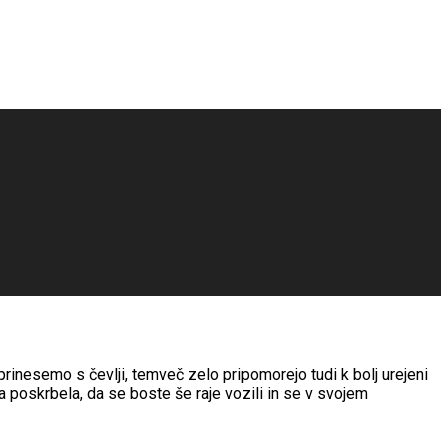
rinesemo s čevlji, temveč zelo pripomorejo tudi k bolj urejeni
a poskrbela, da se boste še raje vozili in se v svojem