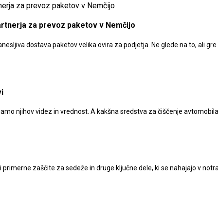
artnerja za prevoz paketov v Nemčijo
sljiva dostava paketov velika ovira za podjetja. Ne glede na to, ali gr
i
anjamo njihov videz in vrednost. A kakšna sredstva za čiščenje avtomobil
 niti primerne zaščite za sedeže in druge ključne dele, ki se nahajajo v n