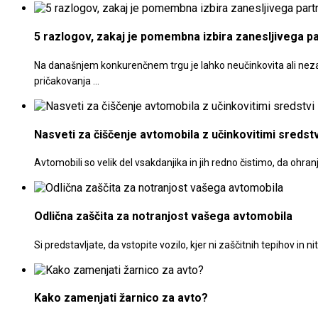
5 razlogov, zakaj je pomembna izbira zanesljivega p
Na današnjem konkurenčnem trgu je lahko neučinkovita ali nezane
pričakovanja …
Nasveti za čiščenje avtomobila z učinkovitimi sredstv
Avtomobili so velik del vsakdanjika in jih redno čistimo, da ohr
Odlična zaščita za notranjost vašega avtomobila
Si predstavljate, da vstopite vozilo, kjer ni zaščitnih tepihov in
Kako zamenjati žarnico za avto?