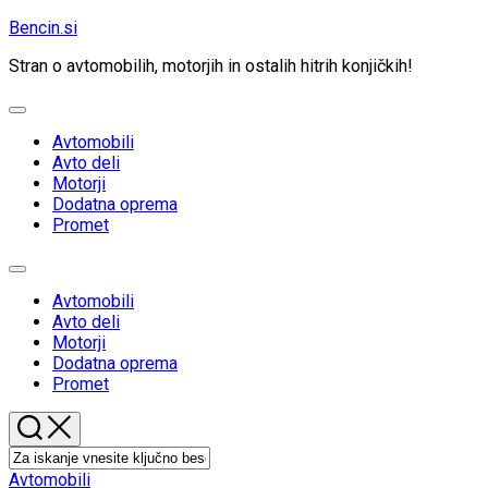
Skip
Bencin.si
to
Stran o avtomobilih, motorjih in ostalih hitrih konjičkih!
content
Expand
Menu
Current
Avtomobili
Page
Avto deli
Parent
Motorji
Dodatna oprema
Promet
Expand
Menu
Current
Avtomobili
Page
Avto deli
Parent
Motorji
Dodatna oprema
Promet
Avtomobili