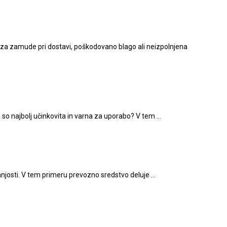
e za zamude pri dostavi, poškodovano blago ali neizpolnjena
a so najbolj učinkovita in varna za uporabo? V tem …
otranjosti. V tem primeru prevozno sredstvo deluje …